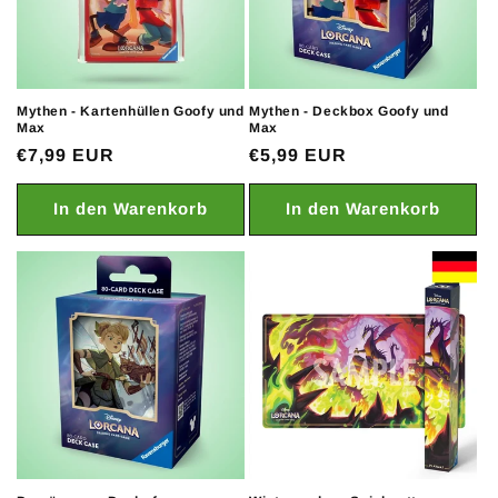
Mythen - Kartenhüllen Goofy und
Mythen - Deckbox Goofy und
Max
Max
Normaler
€7,99 EUR
Normaler
€5,99 EUR
Preis
Preis
In den Warenkorb
In den Warenkorb