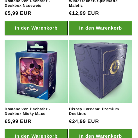
Domäne von Dschafar -
Winterzauber- Spielmatte
Deckbox Naseweis
Malefiz
Normaler
€5,99 EUR
Normaler
€12,99 EUR
Preis
Preis
In den Warenkorb
In den Warenkorb
Domäne von Dschafar -
Disney Lorcana: Premium
Deckbox Micky Maus
Deckbox
Normaler
€5,99 EUR
Normaler
€24,99 EUR
Preis
Preis
In den Warenkorb
In den Warenkorb