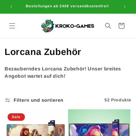
Direkt
Bestellungen ab 240€ versandkostenfrei!
zum
Inhalt
Warenkorb
K
Lorcana Zubehör
a
Bezauberndes Lorcana Zubehör! Unser breites
t
Angebot wartet auf dich!
e
g
Filtern und sortieren
52 Produkte
o
Sale
r
i