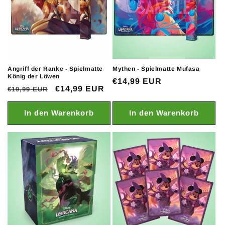
e
:
Angriff der Ranke - Spielmatte
Mythen - Spielmatte Mufasa
König der Löwen
Normaler
€14,99 EUR
Normaler
Verkaufspreis
€14,99 EUR
€19,99 EUR
Preis
Preis
In den Warenkorb
In den Warenkorb