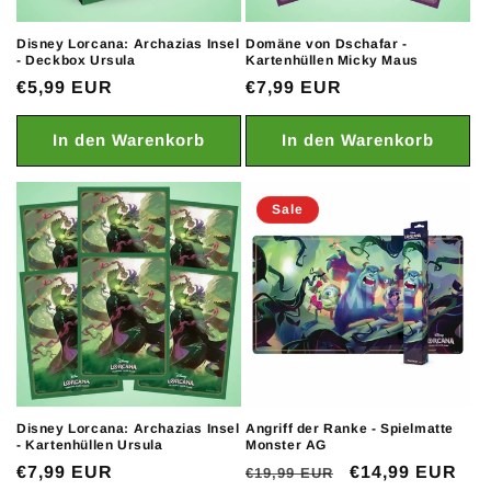
Disney Lorcana: Archazias Insel
Domäne von Dschafar -
- Deckbox Ursula
Kartenhüllen Micky Maus
Normaler
€5,99 EUR
Normaler
€7,99 EUR
Preis
Preis
In den Warenkorb
In den Warenkorb
Sale
Disney Lorcana: Archazias Insel
Angriff der Ranke - Spielmatte
- Kartenhüllen Ursula
Monster AG
Normaler
€7,99 EUR
Normaler
Verkaufspreis
€14,99 EUR
€19,99 EUR